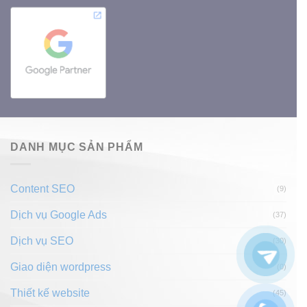
DANH MỤC SẢN PHẨM
Content SEO
(9)
Dịch vụ Google Ads
(37)
Dịch vụ SEO
(30)
Giao diện wordpress
(0)
Thiết kế website
(45)