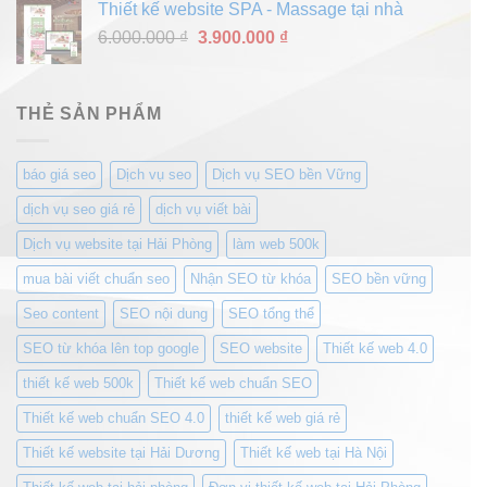
Thiết kế website SPA - Massage tại nhà
là:
tại
Giá
Giá
6.000.000
₫
6.000.000 ₫.
3.900.000
₫
là:
gốc
hiện
3.900.000 ₫.
là:
tại
6.000.000 ₫.
là:
THẺ SẢN PHẨM
3.900.000 ₫.
báo giá seo
Dịch vụ seo
Dịch vụ SEO bền Vững
dịch vụ seo giá rẻ
dịch vụ viết bài
Dịch vụ website tại Hải Phòng
làm web 500k
mua bài viết chuẩn seo
Nhận SEO từ khóa
SEO bền vững
Seo content
SEO nội dung
SEO tổng thể
SEO từ khóa lên top google
SEO website
Thiết kế web 4.0
thiết kế web 500k
Thiết kế web chuẩn SEO
Thiết kế web chuẩn SEO 4.0
thiết kế web giá rẻ
Thiết kế website tại Hải Dương
Thiết kế web tại Hà Nội