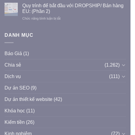
dựng
sẻ
view
Quy trình để bắt đầu với DROPSHIP/ Bán hàng
dân
theme
king
EU: (Phần 2)
dụng
Flatsome
and
và
ở
Chức năng bình luận bị tắt
WordPress
queen
công
Quy
Full
nghiệp
trình
(Link
để
DANH MỤC
Drive)
bắt
đầu
với
Báo Giá
(1)
DROPSHIP/
Bán
Chia sẻ
(1.262)
hàng
EU:
(Phần
Dịch vụ
(111)
2)
Dự án SEO
(9)
Dự án thiết kế website
(42)
Khóa học
(11)
Kiếm tiền
(26)
Kinh nghiệm
(72)