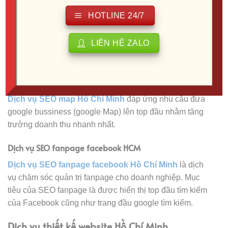
Dịch vụ SEO website HCM
HOTLINE 24/7
Dịch vụ SEO website tại Hồ Chí Minh
cung cấp cho
các doanh nghiệp lớn nhỏ nhu cầu lên top tìm kiếm
LIÊN HỆ ZALO
nhằm mục tiêu tăng trưởng khách hàng, tăng độ hiện
diện thương hiệu trên thị trường địa phương.
Dịch vụ SEO map HCM
Dịch vụ SEO map Hồ Chí Minh
đáp ứng nhu cầu đưa
google bussiness (google Map) lên top đầu nhằm tăng
trưởng doanh thu nhanh nhất.
Dịch vụ SEO fanpage facebook HCM
Dịch vụ SEO fanpage facebook Hồ Chí Minh
là dịch
vụ chăm sóc quản trị fanpage cho doanh nghiệp. Mục
tiêu của SEO fanpage là được hiển thị top đầu tìm kiếm
của Facebook cũng như trang đầu google tìm kiếm.
Dịch vụ thiết kế website Hồ Chí Minh