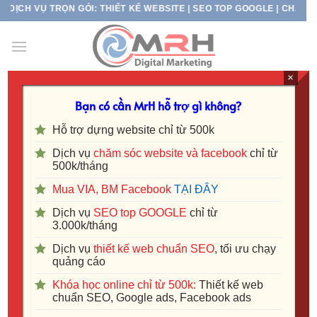
Skip
ỊCH VỤ TRỌN GÓI: THIẾT KẾ WEBSITE | SEO TOP GOOGLE | CHẠY QU
to
content
×
Dịch vụ Marketing tại Hồ Chí Minh
Bạn có cần MrH hỗ trợ gì không?
Hỗ trợ dựng website chỉ từ 500k
Dịch vụ
chăm sóc website và facebook
chỉ từ
Dịch vụ marketing tại Hồ Chí Minh
trọn gói. Chúng tôi
500k/tháng
như một phòng marketing thuê ngoài với đầy đủ chức
Mua VIA, BM Facebook
TẠI ĐÂY
năng đáp ứng mọi nhu cầu marketing của doanh nghiệp.
Dịch vụ
SEO top GOOGLE
chỉ từ
3.000k/tháng
Dịch vụ SEO tại Hồ Chí Minh
Dịch vụ
thiết kế web chuẩn SEO
, tối ưu chạy
Dịch vụ SEO tại Hồ Chí minh
là dịch vụ tiếp nhận SEO
quảng cáo
top tìm kiếm google cho cách doanh nghiệp, cá nhân tổ
Khóa học online chỉ từ 500k:
Thiết kế web
chức
chuẩn SEO, Google ads, Facebook ads