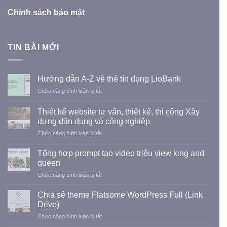
Chính sách bảo mật
TIN BÀI MỚI
Hướng dẫn A-Z về thẻ tín dụng LioBank
ở
Chức năng bình luận bị tắt
Hướng
dẫn
Thiết kế website tư vấn, thiết kế, thi công Xây
A-
dựng dân dụng và công nghiệp
Z
ở
Chức năng bình luận bị tắt
về
Thiết
thẻ
kế
tín
Tổng hợp prompt tạo video triệu view king and
website
dụng
queen
tư
LioBank
ở
Chức năng bình luận bị tắt
vấn,
Tổng
thiết
hợp
kế,
Chia sẻ theme Flatsome WordPress Full (Link
prompt
thi
Drive)
tạo
công
ở
Chức năng bình luận bị tắt
video
Xây
Chia
triệu