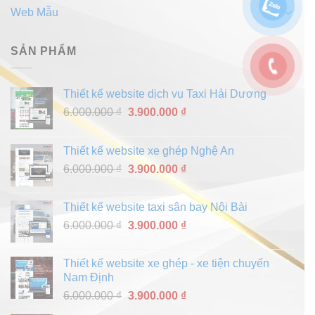
Web Mẫu
(10)
SẢN PHẨM
Thiết kế website dịch vụ Taxi Hải Dương
Giá
Giá
6.000.000
₫
3.900.000
₫
gốc
hiện
là:
tại
Thiết kế website xe ghép Nghệ An
6.000.000 ₫.
là:
Giá
Giá
6.000.000
₫
3.900.000
₫
3.900.000 ₫.
gốc
hiện
là:
tại
Thiết kế website taxi sân bay Nội Bài
6.000.000 ₫.
là:
Giá
Giá
6.000.000
₫
3.900.000
₫
3.900.000 ₫.
gốc
hiện
là:
tại
Thiết kế website xe ghép - xe tiện chuyến
6.000.000 ₫.
là:
Nam Định
3.900.000 ₫.
Giá
Giá
6.000.000
₫
3.900.000
₫
gốc
hiện