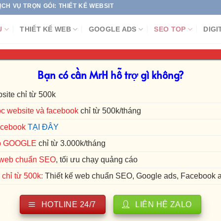
N GÓI: THIẾT KẾ WEBSITE | SEO TOP GOOGLE | CHẠY QUẢNG CÁO ĐA
Ụ
THIẾT KẾ WEB
GOOGLE ADS
SEO TOP
DIGI
Bạn có cần MrH hỗ trợ gì không?
DỊCH VỤ
 trình SEO chuyên nghiệp lên top nh
site chỉ từ 500k
c website và facebook
chỉ từ 500k/tháng
acebook
TẠI ĐÂY
p GOOGLE
chỉ từ 3.000k/tháng
ế web chuẩn SEO
, tối ưu chạy quảng cáo
chỉ từ 500k:
Thiết kế web chuẩn SEO, Google ads, Facebook 
HOTLINE 24/7
LIÊN HỆ ZALO