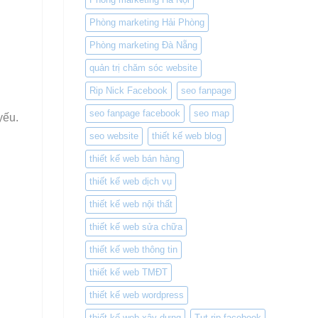
Phòng marketing Hải Phòng
Phòng marketing Đà Nẵng
quản trị chăm sóc website
Rip Nick Facebook
seo fanpage
seo fanpage facebook
seo map
yếu.
seo website
thiết kế web blog
thiết kế web bán hàng
thiết kế web dịch vụ
thiết kế web nội thất
thiết kế web sửa chữa
thiết kế web thông tin
thiết kế web TMĐT
thiết kế web wordpress
thiết kế web xây dựng
Tut rip facebook