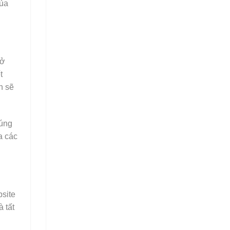
của
 ở
t
n sẽ
húng
a các
bsite
 tất