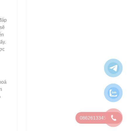
đáp
 sẽ
ễn
ấy.
ược
hoá
n
o
0862613345