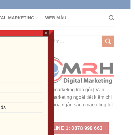
 KÊNH
TAL MARKETING
WEB MẪU
×
anh
Dịch vụ marketing trọn gói | Văn
phòng marketing ngoài tiết kiệm chi
phí, ưu hóa ngân sách marketing tốt
ads
nhất!
HOTLINE 1: 0878 999 663