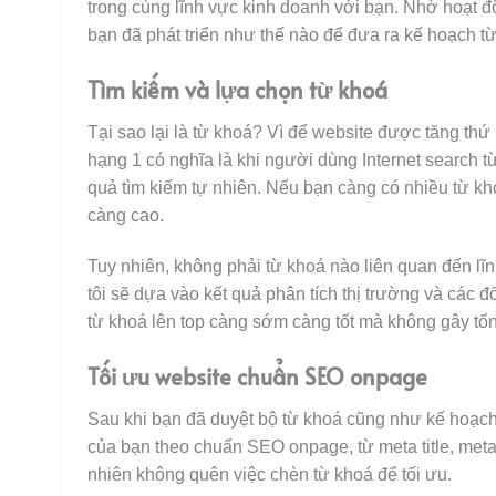
trong cùng lĩnh vực kinh doanh với bạn. Nhờ hoạt đ
bạn đã phát triển như thế nào để đưa ra kế hoạch t
Tìm kiếm và lựa chọn từ khoá
Tại sao lại là từ khoá? Vì để website được tăng thứ
hạng 1 có nghĩa là khi người dùng Internet search từ
quả tìm kiếm tự nhiên. Nếu bạn càng có nhiều từ kh
càng cao.
Tuy nhiên, không phải từ khoá nào liên quan đến lĩ
tôi sẽ dựa vào kết quả phân tích thị trường và các 
từ khoá lên top càng sớm càng tốt mà không gây tốn
Tối ưu website chuẩn SEO onpage
Sau khi bạn đã duyệt bộ từ khoá cũng như kế hoạch t
của bạn theo chuẩn SEO onpage, từ meta title, meta 
nhiên không quên việc chèn từ khoá để tối ưu.