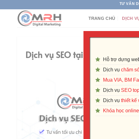
Skip
TƯ VẤN DỊCH VỤ TRỌ
to
TRANG CHỦ
DỊCH V
content
Dịch vụ SEO tại Hà Nội – Quy
Hỗ trợ dựng web
Dịch vụ
chăm só
Mua VIA, BM F
Dịch vụ
SEO to
Dịch vụ
thiết k
Khóa học online 