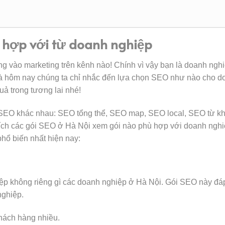
 hợp với từ doanh nghiệp
ng vào marketing trên kênh nào! Chính vì vậy bạn là doanh ngh
. Và hôm nay chúng ta chỉ nhắc đến lựa chọn SEO như nào cho d
uả trong tương lai nhé!
h SEO khác nhau: SEO tổng thể, SEO map, SEO local, SEO từ kh
ích các gói SEO ở Hà Nội xem gói nào phù hợp với doanh ngh
hổ biến nhất hiện nay:
hiệp không riêng gì các doanh nghiệp ở Hà Nội. Gói SEO này đá
nghiệp.
hách hàng nhiều.