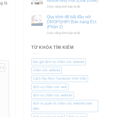
WordPress Full (Link Drive)
g là
tạo
công
ở
Chức năng bình luận bị tắt
video
Xây
Chia
triệu
dựng
sẻ
view
Quy trình để bắt đầu với
dân
theme
king
DROPSHIP/ Bán hàng EU:
dụng
Flatsome
and
và
(Phần 2)
WordPress
queen
công
ở
Chức năng bình luận bị tắt
Full
nghiệp
Quy
(Link
trình
Drive)
để
TỪ KHÓA TÌM KIẾM
bắt
đầu
với
báo giá dịch vụ chăm sóc website
DROPSHIP/
Bán
chăm sóc website
hàng
EU:
Cách Rip Nick Facebook Vĩnh Viễn
(Phần
2)
dịch vụ chăm sóc web
dịch vụ chăm sóc website
dịch vụ quản trị chăm sóc website toàn
diện
dịch vụ quản trị web
dịch vụ seo