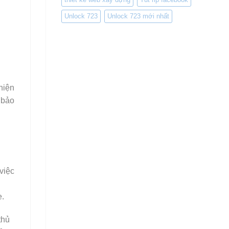
Unlock 723
Unlock 723 mới nhất
hiện
 bảo
việc
e.
thủ