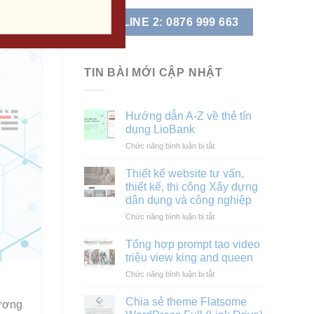
HOTLINE 2: 0876 999 663
TIN BÀI MỚI CẬP NHẬT
Hướng dẫn A-Z về thẻ tín
dụng LioBank
ở
Chức năng bình luận bị tắt
Hướng
dẫn
Thiết kế website tư vấn,
A-
thiết kế, thi công Xây dựng
Z
dân dụng và công nghiệp
về
ở
Chức năng bình luận bị tắt
thẻ
Thiết
tín
kế
dụng
Tổng hợp prompt tạo video
website
LioBank
triệu view king and queen
tư
ở
Chức năng bình luận bị tắt
vấn,
Tổng
thiết
hợp
kế,
Chia sẻ theme Flatsome
hương
prompt
thi