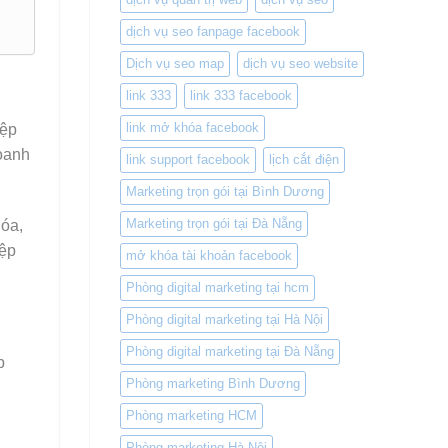
dịch vụ seo fanpage facebook
Dịch vụ seo map
dịch vụ seo website
link 333
link 333 facebook
link mở khóa facebook
iệp
oanh
link support facebook
lịch cắt điện
Marketing trọn gói tại Bình Dương
Marketing trọn gói tại Đà Nẵng
óa,
iệp
mở khóa tài khoản facebook
Phòng digital marketing tại hcm
Phòng digital marketing tại Hà Nội
Phòng digital marketing tại Đà Nẵng
p
Phòng marketing Bình Dương
Phòng marketing HCM
Phòng marketing Hà Nội