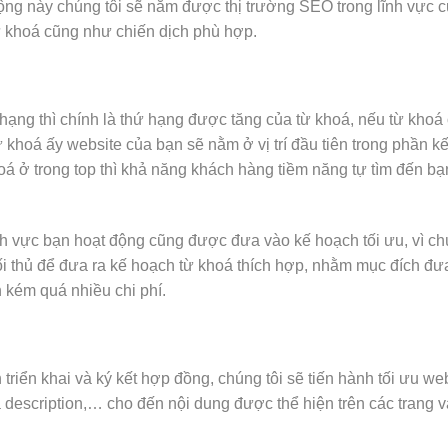
ộng này chúng tôi sẽ nắm được thị trường SEO trong lĩnh vực 
ừ khoá cũng như chiến dịch phù hợp.
 hạng thì chính là thứ hạng được tăng của từ khoá, nếu từ khoá
 khoá ấy website của bạn sẽ nằm ở vị trí đầu tiên trong phần kế
oá ở trong top thì khả năng khách hàng tiềm năng tự tìm đến bạ
nh vực bạn hoạt động cũng được đưa vào kế hoạch tối ưu, vì c
đối thủ để đưa ra kế hoạch từ khoá thích hợp, nhằm mục đích đư
 kém quá nhiều chi phí.
riển khai và ký kết hợp đồng, chúng tôi sẽ tiến hành tối ưu we
description,… cho đến nội dung được thể hiện trên các trang và