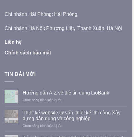
Chi nhánh Hải Phòng: Hải Phòng
Chi nhánh Hà Nội: Phương Liệt, Thanh Xuân, Hà Nội
Liên hệ
Chính sách bảo mật
TIN BÀI MỚI
Hướng dẫn A-Z về thẻ tín dụng LioBank
ở
Chức năng bình luận bị tắt
Hướng
dẫn
Thiết kế website tư vấn, thiết kế, thi công Xây
A-
dựng dân dụng và công nghiệp
Z
ở
Chức năng bình luận bị tắt
về
Thiết
thẻ
kế
tín