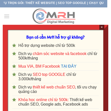
Skip
ỌN GÓI: THIẾT KẾ WEBSITE | SEO TOP GOOGLE | CHẠY QUẢNG CÁO 
to
content
×
TAG ARCHIVES:
SEO WEBSITE
Bạn có cần MrH hỗ trợ gì không?
Hỗ trợ dựng website chỉ từ 500k
Dịch vụ
chăm sóc website và facebook
chỉ từ
500k/tháng
Mua VIA, BM Facebook
TẠI ĐÂY
Dịch vụ
SEO top GOOGLE
chỉ từ
3.000k/tháng
Dịch vụ
thiết kế web chuẩn SEO
, tối ưu chạy
quảng cáo
Khóa học online chỉ từ 500k:
Thiết kế web
chuẩn SEO, Google ads, Facebook ads
Dịch vụ SEO website Bình Dương