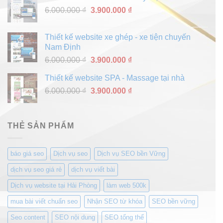
6.000.000 ₫.
là:
Giá
Giá
6.000.000
₫
3.900.000
₫
3.900.000 ₫.
gốc
hiện
là:
tại
Thiết kế website xe ghép - xe tiện chuyến
6.000.000 ₫.
là:
Nam Định
3.900.000 ₫.
Giá
Giá
6.000.000
₫
3.900.000
₫
gốc
hiện
Thiết kế website SPA - Massage tại nhà
là:
tại
Giá
Giá
6.000.000
₫
6.000.000 ₫.
3.900.000
₫
là:
gốc
hiện
3.900.000 ₫.
là:
tại
6.000.000 ₫.
là:
THẺ SẢN PHẨM
3.900.000 ₫.
báo giá seo
Dịch vụ seo
Dịch vụ SEO bền Vững
dịch vụ seo giá rẻ
dịch vụ viết bài
Dịch vụ website tại Hải Phòng
làm web 500k
mua bài viết chuẩn seo
Nhận SEO từ khóa
SEO bền vững
Seo content
SEO nội dung
SEO tổng thể