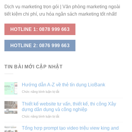
Dịch vụ marketing trọn gói | Văn phòng marketing ngoài
tiết kiệm chi phí, ưu hóa ngân sách marketing tốt nhất!
HOTLINE 1: 0878 999 663
HOTLINE 2: 0876 999 663
TIN BÀI MỚI CẬP NHẬT
Hướng dẫn A-Z về thẻ tín dụng LioBank
ở
Chức năng bình luận bị tắt
Hướng
dẫn
Thiết kế website tư vấn, thiết kế, thi công Xây
A-
dựng dân dụng và công nghiệp
Z
ở
Chức năng bình luận bị tắt
về
Thiết
thẻ
kế
tín
Tổng hợp prompt tạo video triệu view king and
website
dụng