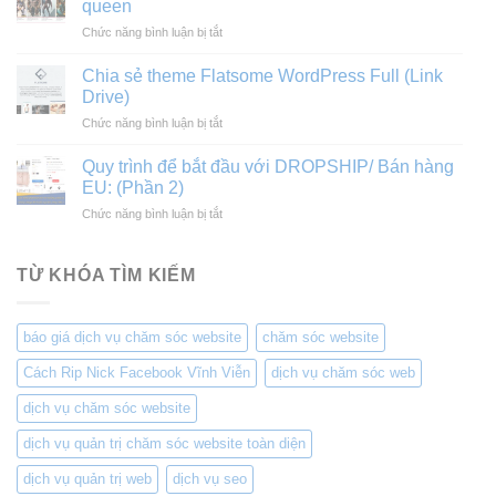
queen
tư
LioBank
ở
Chức năng bình luận bị tắt
vấn,
Tổng
thiết
hợp
kế,
Chia sẻ theme Flatsome WordPress Full (Link
prompt
thi
Drive)
tạo
công
ở
Chức năng bình luận bị tắt
video
Xây
Chia
triệu
dựng
sẻ
view
Quy trình để bắt đầu với DROPSHIP/ Bán hàng
dân
theme
king
EU: (Phần 2)
dụng
Flatsome
and
và
ở
Chức năng bình luận bị tắt
WordPress
queen
công
Quy
Full
nghiệp
trình
(Link
để
TỪ KHÓA TÌM KIẾM
Drive)
bắt
đầu
với
báo giá dịch vụ chăm sóc website
chăm sóc website
DROPSHIP/
Bán
Cách Rip Nick Facebook Vĩnh Viễn
dịch vụ chăm sóc web
hàng
EU:
dịch vụ chăm sóc website
(Phần
2)
dịch vụ quản trị chăm sóc website toàn diện
dịch vụ quản trị web
dịch vụ seo