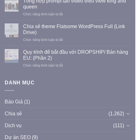
Tổng hợp prompt tạo video triệu view king and
website
dụng
queen
tư
LioBank
ở
Chức năng bình luận bị tắt
vấn,
Tổng
thiết
hợp
kế,
Chia sẻ theme Flatsome WordPress Full (Link
prompt
thi
Drive)
tạo
công
ở
Chức năng bình luận bị tắt
video
Xây
Chia
triệu
dựng
sẻ
view
Quy trình để bắt đầu với DROPSHIP/ Bán hàng
dân
theme
king
EU: (Phần 2)
dụng
Flatsome
and
và
ở
Chức năng bình luận bị tắt
WordPress
queen
công
Quy
Full
nghiệp
trình
(Link
để
DANH MỤC
Drive)
bắt
đầu
với
Báo Giá
(1)
DROPSHIP/
Bán
Chia sẻ
(1.262)
hàng
EU:
(Phần
Dịch vụ
(111)
2)
Dự án SEO
(9)