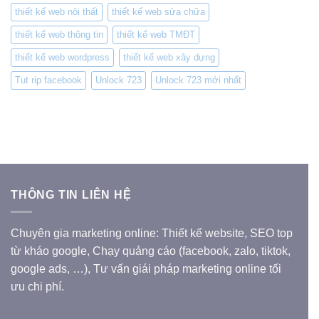
thiết kế web nội thất
thiết kế web sửa chữa
thiết kế web thông tin
thiết kế web TMĐT
thiết kế web wordpress
thiết kế web xây dựng
Tut rip facebook
Unlock 723
Unlock 723 mới nhất
THÔNG TIN LIÊN HỆ
Chuyên gia marketing online: Thiết kế website, SEO top
từ kháo google, Chạy quảng cáo (facebook, zalo, tiktok,
google ads, …), Tư vấn giái pháp marketing online tối
ưu chi phí.