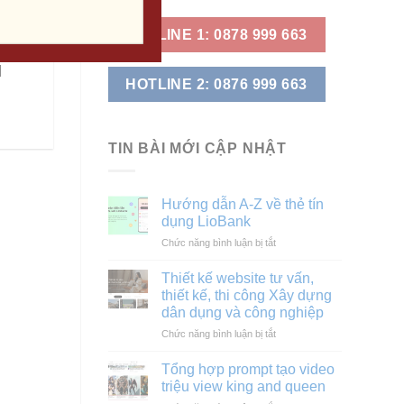
HOTLINE 1: 0878 999 663
]
HOTLINE 2: 0876 999 663
TIN BÀI MỚI CẬP NHẬT
Hướng dẫn A-Z về thẻ tín
dụng LioBank
ở
Chức năng bình luận bị tắt
Hướng
dẫn
Thiết kế website tư vấn,
A-
thiết kế, thi công Xây dựng
Z
dân dụng và công nghiệp
về
ở
Chức năng bình luận bị tắt
thẻ
Thiết
tín
kế
dụng
Tổng hợp prompt tạo video
website
LioBank
triệu view king and queen
tư