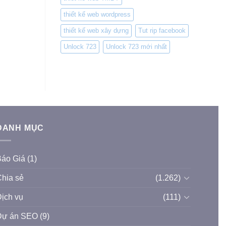
thiết kế web wordpress
thiết kế web xây dựng
Tut rip facebook
Unlock 723
Unlock 723 mới nhất
DANH MỤC
Báo Giá
(1)
hia sẻ
(1.262)
ịch vụ
(111)
Dự án SEO
(9)