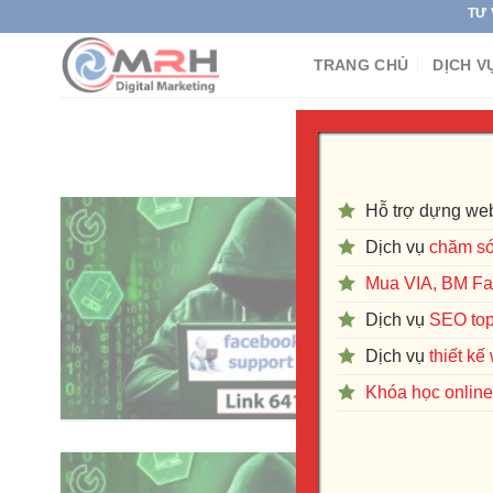
Skip
TƯ VẤN DỊCH 
to
TRANG CHỦ
DỊCH V
content
Hỗ trợ dựng web
Dịch vụ
chăm só
Mua VIA, BM F
Dịch vụ
SEO to
Dịch vụ
thiết k
Khóa học online 