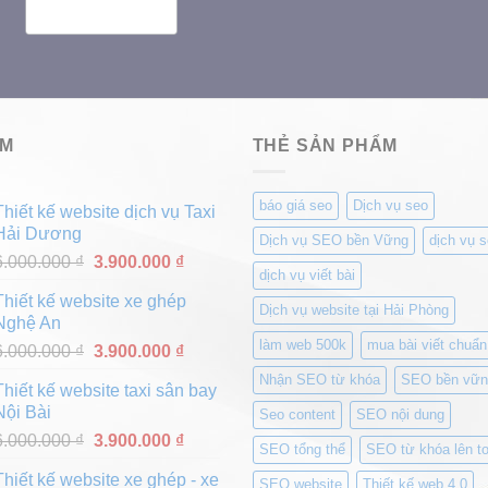
ẨM
THẺ SẢN PHẨM
báo giá seo
Dịch vụ seo
Thiết kế website dịch vụ Taxi
Hải Dương
Dịch vụ SEO bền Vững
dịch vụ s
Giá
Giá
6.000.000
₫
3.900.000
₫
dịch vụ viết bài
gốc
hiện
Thiết kế website xe ghép
là:
tại
Dịch vụ website tại Hải Phòng
Nghệ An
6.000.000 ₫.
là:
làm web 500k
mua bài viết chuẩn
Giá
Giá
6.000.000
₫
3.900.000
₫
3.900.000 ₫.
gốc
hiện
Nhận SEO từ khóa
SEO bền vữn
Thiết kế website taxi sân bay
là:
tại
Nội Bài
Seo content
SEO nội dung
6.000.000 ₫.
là:
Giá
Giá
6.000.000
₫
3.900.000
₫
3.900.000 ₫.
SEO tổng thể
SEO từ khóa lên to
gốc
hiện
Thiết kế website xe ghép - xe
là:
tại
SEO website
Thiết kế web 4.0