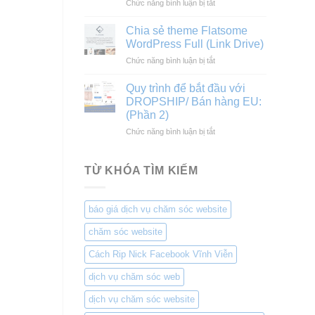
ở
Chức năng bình luận bị tắt
vấn,
Tổng
thiết
hợp
kế,
Chia sẻ theme Flatsome
prompt
thi
WordPress Full (Link Drive)
tạo
công
ở
Chức năng bình luận bị tắt
video
Xây
Chia
triệu
dựng
sẻ
view
Quy trình để bắt đầu với
dân
theme
king
DROPSHIP/ Bán hàng EU:
dụng
Flatsome
and
và
(Phần 2)
WordPress
queen
công
ở
Chức năng bình luận bị tắt
Full
nghiệp
Quy
(Link
trình
Drive)
để
TỪ KHÓA TÌM KIẾM
bắt
đầu
với
báo giá dịch vụ chăm sóc website
DROPSHIP/
Bán
chăm sóc website
hàng
EU:
Cách Rip Nick Facebook Vĩnh Viễn
(Phần
2)
dịch vụ chăm sóc web
dịch vụ chăm sóc website