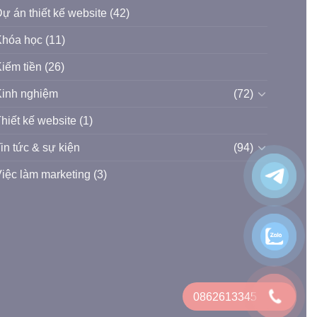
ự án thiết kế website
(42)
Khóa học
(11)
iếm tiền
(26)
inh nghiệm
(72)
hiết kế website
(1)
in tức & sự kiện
(94)
iệc làm marketing
(3)
0862613345