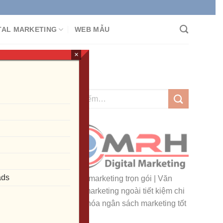
CÁO ĐA KÊNH
TAL MARKETING
WEB MẪU
×
ook
...]
ads
Dịch vụ marketing trọn gói | Văn
phòng marketing ngoài tiết kiệm chi
phí, ưu hóa ngân sách marketing tốt
nhất!