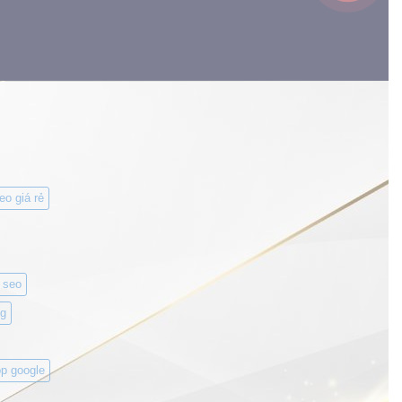
eo giá rẻ
 seo
g
p google