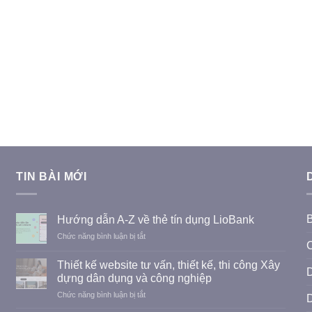
TIN BÀI MỚI
Hướng dẫn A-Z về thẻ tín dụng LioBank
ở
Chức năng bình luận bị tắt
C
Hướng
dẫn
Thiết kế website tư vấn, thiết kế, thi công Xây
D
A-
dựng dân dụng và công nghiệp
Z
ở
Chức năng bình luận bị tắt
về
Thiết
thẻ