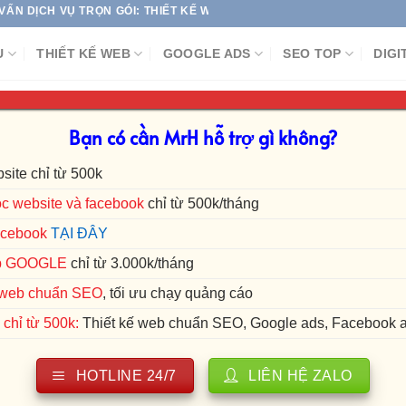
VỤ TRỌN GÓI: THIẾT KẾ WEBSITE | SEO TOP GOOGLE | CHẠY QUẢNG 
Ụ
THIẾT KẾ WEB
GOOGLE ADS
SEO TOP
DIGI
TAG ARCHIVES:
UNLOCK 723
Bạn có cần MrH hỗ trợ gì không?
site chỉ từ 500k
c website và facebook
chỉ từ 500k/tháng
Link 641 – CheckPass Mở Khóa FAQ 723 tài khoản Faceb
acebook
TẠI ĐÂY
p GOOGLE
chỉ từ 3.000k/tháng
Việc tài khoản Facebook bị vô hiệu hóa FAQ chắc không còn xa lạ với [
ế web chuẩn SEO
, tối ưu chạy quảng cáo
chỉ từ 500k:
Thiết kế web chuẩn SEO, Google ads, Facebook 
HOTLINE 24/7
LIÊN HỆ ZALO