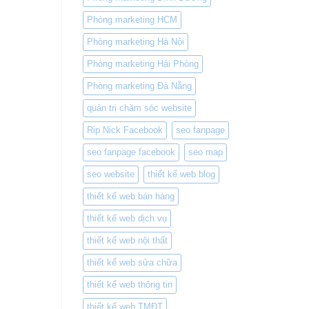
Phòng marketing HCM
Phòng marketing Hà Nội
Phòng marketing Hải Phòng
Phòng marketing Đà Nẵng
quản trị chăm sóc website
Rip Nick Facebook
seo fanpage
seo fanpage facebook
seo map
seo website
thiết kế web blog
thiết kế web bán hàng
thiết kế web dịch vụ
thiết kế web nội thất
thiết kế web sửa chữa
thiết kế web thông tin
thiết kế web TMĐT