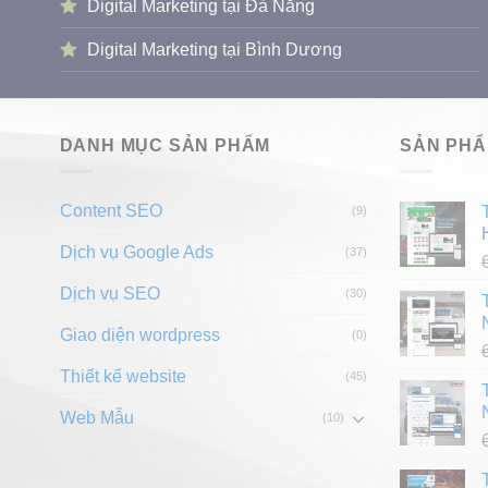
Digital Marketing tại Đà Nẵng
Digital Marketing tại Bình Dương
DANH MỤC SẢN PHẨM
SẢN PH
Content SEO
(9)
Dịch vụ Google Ads
(37)
Dịch vụ SEO
(30)
Giao diện wordpress
(0)
Thiết kế website
(45)
Web Mẫu
(10)