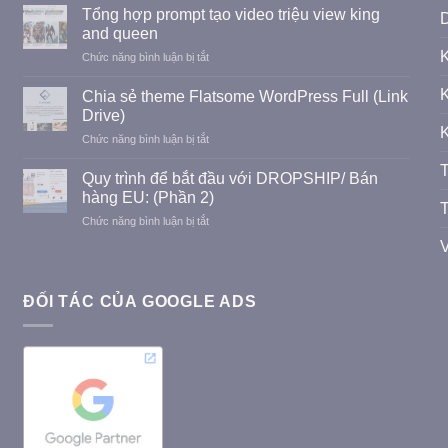
kế
tín
Tổng hợp prompt tạo video triệu view king
D
website
dụng
and queen
tư
LioBank
ở
Chức năng bình luận bị tắt
vấn,
Tổng
thiết
hợp
K
kế,
Chia sẻ theme Flatsome WordPress Full (Link
prompt
thi
Drive)
tạo
công
K
ở
Chức năng bình luận bị tắt
video
Xây
Chia
triệu
dựng
T
sẻ
view
Quy trình để bắt đầu với DROPSHIP/ Bán
dân
theme
king
hàng EU: (Phần 2)
dụng
Flatsome
T
and
và
ở
Chức năng bình luận bị tắt
WordPress
queen
công
Quy
Full
V
nghiệp
trình
(Link
để
Drive)
bắt
ĐỐI TÁC CỦA GOOGLE ADS
đầu
với
DROPSHIP/
Bán
hàng
EU:
(Phần
2)