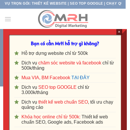
Skip
Ụ TRỌN GÓI: THIẾT KẾ WEBSITE | SEO TOP GOOGLE | CHẠY QUẢNG 
to
content
×
TRANG CHỦ
/
SẢN PHẨM ĐƯỢC GẮN THẺ “SEO
Bạn có cần MrH hỗ trợ gì không?
TỔNG THỂ”
Hỗ trợ dựng website chỉ từ 500k
LỌC
Dịch vụ
chăm sóc website và facebook
chỉ từ
500k/tháng
Mua VIA, BM Facebook
TẠI ĐÂY
Dịch vụ
SEO top GOOGLE
chỉ từ
3.000k/tháng
Dịch vụ
thiết kế web chuẩn SEO
, tối ưu chạy
quảng cáo
-17%
-33%
Khóa học online chỉ từ 500k:
Thiết kế web
chuẩn SEO, Google ads, Facebook ads