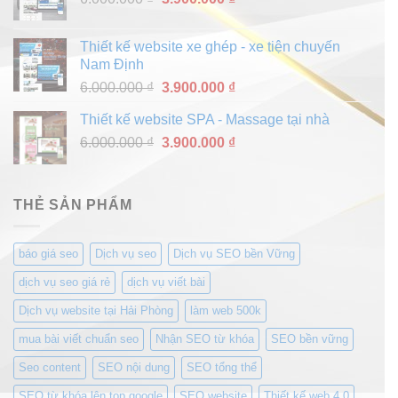
3.900.000 ₫.
gốc
hiện
là:
tại
Thiết kế website xe ghép - xe tiện chuyến
6.000.000 ₫.
là:
Nam Định
3.900.000 ₫.
Giá
Giá
6.000.000
₫
3.900.000
₫
gốc
hiện
Thiết kế website SPA - Massage tại nhà
là:
tại
Giá
Giá
6.000.000
₫
6.000.000 ₫.
3.900.000
₫
là:
gốc
hiện
3.900.000 ₫.
là:
tại
6.000.000 ₫.
là:
THẺ SẢN PHẨM
3.900.000 ₫.
báo giá seo
Dịch vụ seo
Dịch vụ SEO bền Vững
dịch vụ seo giá rẻ
dịch vụ viết bài
Dịch vụ website tại Hải Phòng
làm web 500k
mua bài viết chuẩn seo
Nhận SEO từ khóa
SEO bền vững
Seo content
SEO nội dung
SEO tổng thể
SEO từ khóa lên top google
SEO website
Thiết kế web 4.0