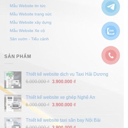
Mẫu Website tin tức
Mẫu Website trang sức
Mẫu Website xây dựng
Mẫu Website Xe cộ
Sân vườn - Tiểu cảnh
SẢN PHẨM
Thiết kế website dịch vụ Taxi Hải Dương
Giá
Giá
6.000.000
₫
3.900.000
₫
gốc
hiện
là:
tại
Thiết kế website xe ghép Nghệ An
6.000.000 ₫.
là:
Giá
Giá
6.000.000
₫
3.900.000
₫
3.900.000 ₫.
gốc
hiện
là:
tại
Thiết kế website taxi sân bay Nội Bài
6.000.000 ₫.
là:
Giá
Giá
6.000.000
₫
3.900.000
₫