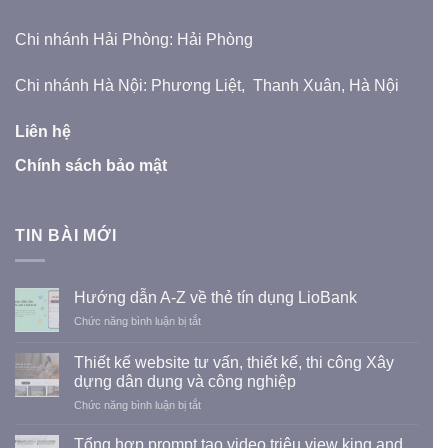
Chi nhánh Hải Phòng: Hải Phòng
Chi nhánh Hà Nội: Phương Liệt, Thanh Xuân, Hà Nội
Liên hệ
Chính sách bảo mật
TIN BÀI MỚI
Hướng dẫn A-Z về thẻ tín dụng LioBank
ở
Chức năng bình luận bị tắt
Hướng
dẫn
Thiết kế website tư vấn, thiết kế, thi công Xây
A-
dựng dân dụng và công nghiệp
Z
ở
Chức năng bình luận bị tắt
về
Thiết
thẻ
kế
tín
Tổng hợp prompt tạo video triệu view king and