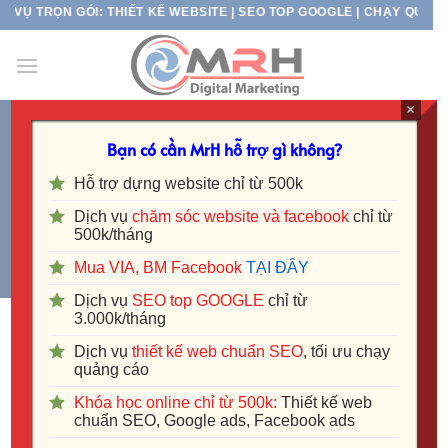
Skip
Ụ TRỌN GÓI: THIẾT KẾ WEBSITE | SEO TOP GOOGLE | CHẠY QUẢNG C
to
content
×
TRANG CHỦ
/
WEB MẪU
/
MẪU WEBSITE SPA -
Bạn có cần MrH hỗ trợ gì không?
THẨM MỸ VIỆN
Hỗ trợ dựng website chỉ từ 500k
LỌC
Dịch vụ
chăm sóc website và facebook
chỉ từ
500k/tháng
Mua VIA, BM Facebook
TẠI ĐÂY
Dịch vụ
SEO top GOOGLE
chỉ từ
3.000k/tháng
Dịch vụ
thiết kế web chuẩn SEO
, tối ưu chạy
quảng cáo
-35%
Khóa học online chỉ từ 500k:
Thiết kế web
chuẩn SEO, Google ads, Facebook ads