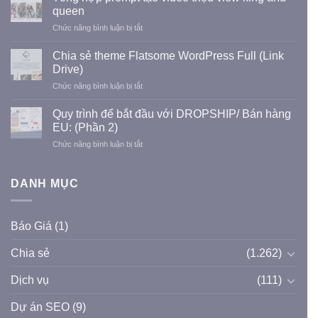
website
dụng
queen
tư
LioBank
ở
Chức năng bình luận bị tắt
vấn,
Tổng
thiết
hợp
kế,
Chia sẻ theme Flatsome WordPress Full (Link
prompt
thi
Drive)
tạo
công
ở
Chức năng bình luận bị tắt
video
Xây
Chia
triệu
dựng
sẻ
view
Quy trình để bắt đầu với DROPSHIP/ Bán hàng
dân
theme
king
EU: (Phần 2)
dụng
Flatsome
and
và
ở
Chức năng bình luận bị tắt
WordPress
queen
công
Quy
Full
nghiệp
trình
(Link
để
DANH MỤC
Drive)
bắt
đầu
với
Báo Giá
(1)
DROPSHIP/
Bán
Chia sẻ
(1.262)
hàng
EU:
(Phần
Dịch vụ
(111)
2)
Dự án SEO
(9)