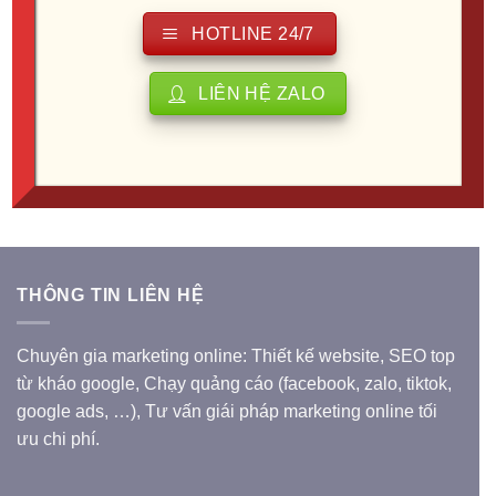
HOTLINE 24/7
LIÊN HỆ ZALO
MẪU WEBSITE DỊCH VỤ
Thiết kế website SPA –
Massage tại nhà
Giá
Giá
6.000.000
₫
3.900.000
₫
gốc
hiện
là:
tại
6.000.000 ₫.
là:
3.900.000 ₫.
THÔNG TIN LIÊN HỆ
Chuyên gia marketing online: Thiết kế website, SEO top
từ kháo google, Chạy quảng cáo (facebook, zalo, tiktok,
google ads, …), Tư vấn giái pháp marketing online tối
ưu chi phí.