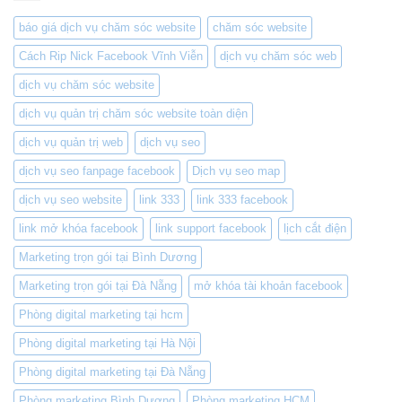
đầu
với
báo giá dịch vụ chăm sóc website
chăm sóc website
DROPSHIP/
Bán
Cách Rip Nick Facebook Vĩnh Viễn
dịch vụ chăm sóc web
hàng
EU:
dịch vụ chăm sóc website
(Phần
2)
dịch vụ quản trị chăm sóc website toàn diện
dịch vụ quản trị web
dịch vụ seo
dịch vụ seo fanpage facebook
Dịch vụ seo map
dịch vụ seo website
link 333
link 333 facebook
link mở khóa facebook
link support facebook
lịch cắt điện
Marketing trọn gói tại Bình Dương
Marketing trọn gói tại Đà Nẵng
mở khóa tài khoản facebook
Phòng digital marketing tại hcm
Phòng digital marketing tại Hà Nội
Phòng digital marketing tại Đà Nẵng
Phòng marketing Bình Dương
Phòng marketing HCM