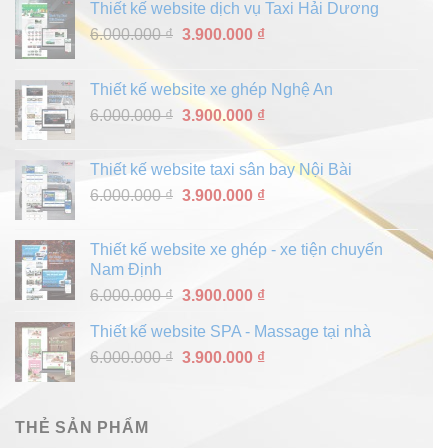
Thiết kế website dịch vụ Taxi Hải Dương
Giá
Giá
6.000.000
₫
3.900.000
₫
gốc
hiện
là:
tại
Thiết kế website xe ghép Nghệ An
6.000.000 ₫.
là:
Giá
Giá
6.000.000
₫
3.900.000
₫
3.900.000 ₫.
gốc
hiện
là:
tại
Thiết kế website taxi sân bay Nội Bài
6.000.000 ₫.
là:
Giá
Giá
6.000.000
₫
3.900.000
₫
3.900.000 ₫.
gốc
hiện
là:
tại
Thiết kế website xe ghép - xe tiện chuyến
6.000.000 ₫.
là:
Nam Định
3.900.000 ₫.
Giá
Giá
6.000.000
₫
3.900.000
₫
gốc
hiện
Thiết kế website SPA - Massage tại nhà
là:
tại
Giá
Giá
6.000.000
₫
6.000.000 ₫.
3.900.000
₫
là:
gốc
hiện
3.900.000 ₫.
là:
tại
6.000.000 ₫.
là:
THẺ SẢN PHẨM
3.900.000 ₫.