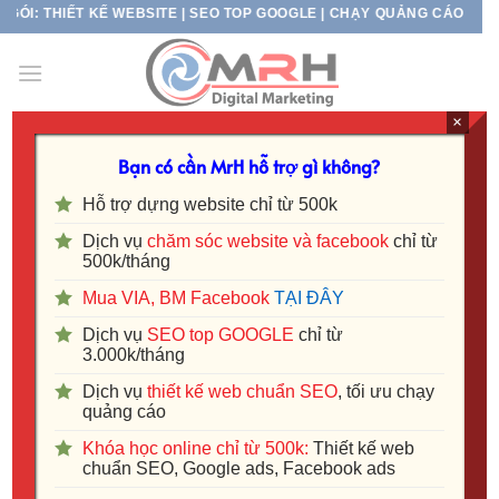
Skip
HIẾT KẾ WEBSITE | SEO TOP GOOGLE | CHẠY QUẢNG CÁO ĐA KÊNH
to
content
×
Bạn có cần MrH hỗ trợ gì không?
DỊCH VỤ
Dịch vụ SEO tại Bình Dương – Chỉ
Hỗ trợ dựng website chỉ từ 500k
từ 3 triệu/ tháng
Dịch vụ
chăm sóc website và facebook
chỉ từ
500k/tháng
Mua VIA, BM Facebook
TẠI ĐÂY
Dịch vụ
SEO top GOOGLE
chỉ từ
3.000k/tháng
Dịch vụ
thiết kế web chuẩn SEO
, tối ưu chạy
quảng cáo
Khóa học online chỉ từ 500k:
Thiết kế web
chuẩn SEO, Google ads, Facebook ads