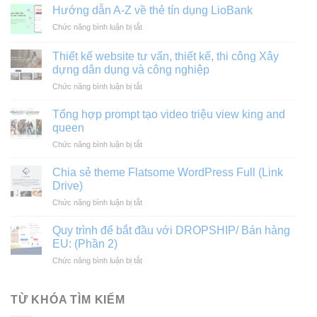
Hướng dẫn A-Z về thẻ tín dụng LioBank
ở
Chức năng bình luận bị tắt
Hướng
dẫn
Thiết kế website tư vấn, thiết kế, thi công Xây
A-
dựng dân dụng và công nghiệp
Z
ở
Chức năng bình luận bị tắt
về
Thiết
thẻ
kế
tín
Tổng hợp prompt tạo video triệu view king and
website
dụng
queen
tư
LioBank
ở
Chức năng bình luận bị tắt
vấn,
Tổng
thiết
hợp
kế,
Chia sẻ theme Flatsome WordPress Full (Link
prompt
thi
Drive)
tạo
công
ở
Chức năng bình luận bị tắt
video
Xây
Chia
triệu
dựng
sẻ
view
Quy trình để bắt đầu với DROPSHIP/ Bán hàng
dân
theme
king
EU: (Phần 2)
dụng
Flatsome
and
và
ở
Chức năng bình luận bị tắt
WordPress
queen
công
Quy
Full
nghiệp
trình
(Link
để
TỪ KHÓA TÌM KIẾM
Drive)
bắt