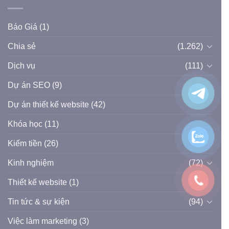
bắt
đầu
với
Báo Giá
(1)
DROPSHIP/
Bán
Chia sẻ
(1.262)
hàng
EU:
(Phần
Dịch vụ
(111)
2)
Dự án SEO
(9)
Dự án thiết kế website
(42)
Khóa học
(11)
Kiếm tiền
(26)
Kinh nghiệm
(72)
Thiết kế website
(1)
Tin tức & sự kiện
(94)
Việc làm marketing
(3)