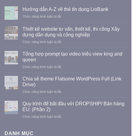
Hướng dẫn A-Z về thẻ tín dụng LioBank
ở
Chức năng bình luận bị tắt
Hướng
dẫn
Thiết kế website tư vấn, thiết kế, thi công Xây
A-
dựng dân dụng và công nghiệp
Z
ở
Chức năng bình luận bị tắt
về
Thiết
thẻ
kế
tín
Tổng hợp prompt tạo video triệu view king and
website
dụng
queen
tư
LioBank
ở
Chức năng bình luận bị tắt
vấn,
Tổng
thiết
hợp
kế,
Chia sẻ theme Flatsome WordPress Full (Link
prompt
thi
Drive)
tạo
công
ở
Chức năng bình luận bị tắt
video
Xây
Chia
triệu
dựng
sẻ
view
Quy trình để bắt đầu với DROPSHIP/ Bán hàng
dân
theme
king
EU: (Phần 2)
dụng
Flatsome
and
và
ở
Chức năng bình luận bị tắt
WordPress
queen
công
Quy
Full
nghiệp
trình
(Link
để
DANH MỤC
Drive)