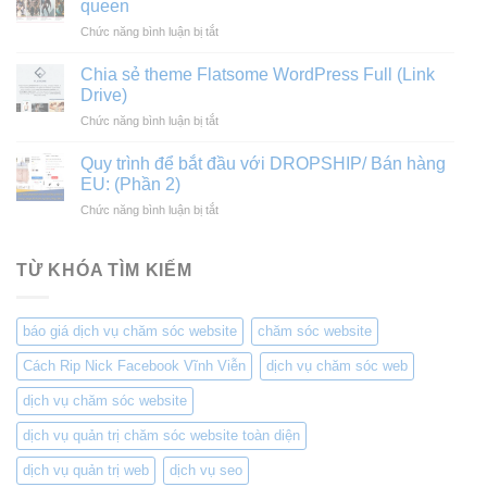
queen
tư
LioBank
ở
Chức năng bình luận bị tắt
vấn,
Tổng
thiết
hợp
kế,
Chia sẻ theme Flatsome WordPress Full (Link
prompt
thi
Drive)
tạo
công
ở
Chức năng bình luận bị tắt
video
Xây
Chia
triệu
dựng
sẻ
view
Quy trình để bắt đầu với DROPSHIP/ Bán hàng
dân
theme
king
EU: (Phần 2)
dụng
Flatsome
and
và
ở
Chức năng bình luận bị tắt
WordPress
queen
công
Quy
Full
nghiệp
trình
(Link
để
TỪ KHÓA TÌM KIẾM
Drive)
bắt
đầu
với
báo giá dịch vụ chăm sóc website
chăm sóc website
DROPSHIP/
Bán
Cách Rip Nick Facebook Vĩnh Viễn
dịch vụ chăm sóc web
hàng
EU:
dịch vụ chăm sóc website
(Phần
2)
dịch vụ quản trị chăm sóc website toàn diện
dịch vụ quản trị web
dịch vụ seo