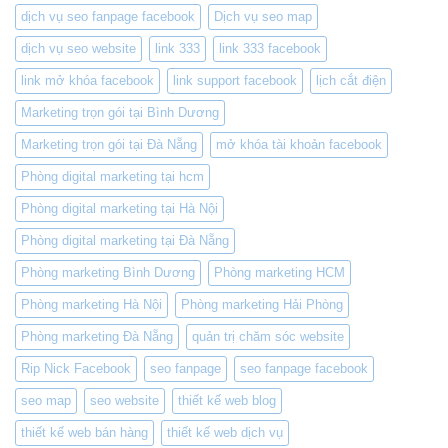
dịch vụ seo fanpage facebook
Dịch vụ seo map
dịch vụ seo website
link 333
link 333 facebook
link mở khóa facebook
link support facebook
lịch cắt điện
Marketing trọn gói tại Bình Dương
Marketing trọn gói tại Đà Nẵng
mở khóa tài khoản facebook
Phòng digital marketing tại hcm
Phòng digital marketing tại Hà Nội
Phòng digital marketing tại Đà Nẵng
Phòng marketing Bình Dương
Phòng marketing HCM
Phòng marketing Hà Nội
Phòng marketing Hải Phòng
Phòng marketing Đà Nẵng
quản trị chăm sóc website
Rip Nick Facebook
seo fanpage
seo fanpage facebook
seo map
seo website
thiết kế web blog
thiết kế web bán hàng
thiết kế web dịch vụ