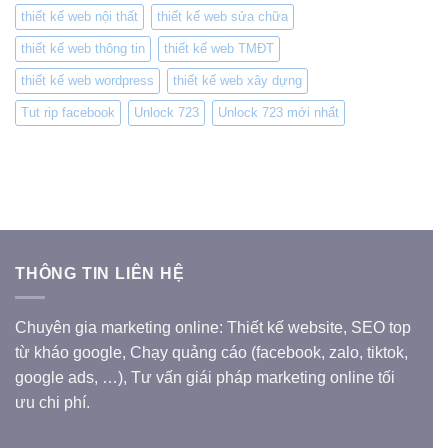
thiết kế web nội thất
thiết kế web sửa chữa
thiết kế web thông tin
thiết kế web TMĐT
thiết kế web wordpress
thiết kế web xây dựng
Tut rip facebook
Unlock 723
Unlock 723 mới nhất
THÔNG TIN LIÊN HỆ
Chuyên gia marketing online: Thiết kế website, SEO top
từ kháo google, Chạy quảng cáo (facebook, zalo, tiktok,
google ads, …), Tư vấn giái pháp marketing online tối
ưu chi phí.