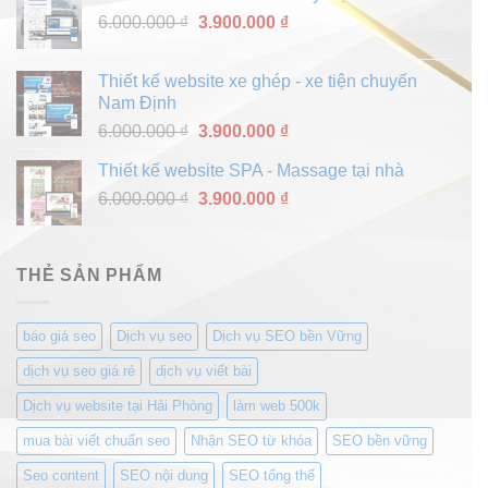
6.000.000 ₫.
là:
Giá
Giá
6.000.000
₫
3.900.000
₫
3.900.000 ₫.
gốc
hiện
là:
tại
Thiết kế website xe ghép - xe tiện chuyến
6.000.000 ₫.
là:
Nam Định
3.900.000 ₫.
Giá
Giá
6.000.000
₫
3.900.000
₫
gốc
hiện
Thiết kế website SPA - Massage tại nhà
là:
tại
Giá
Giá
6.000.000
₫
6.000.000 ₫.
3.900.000
₫
là:
gốc
hiện
3.900.000 ₫.
là:
tại
6.000.000 ₫.
là:
THẺ SẢN PHẨM
3.900.000 ₫.
báo giá seo
Dịch vụ seo
Dịch vụ SEO bền Vững
dịch vụ seo giá rẻ
dịch vụ viết bài
Dịch vụ website tại Hải Phòng
làm web 500k
mua bài viết chuẩn seo
Nhận SEO từ khóa
SEO bền vững
Seo content
SEO nội dung
SEO tổng thể