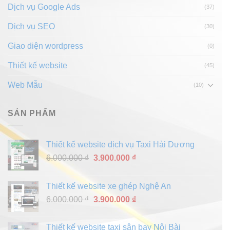
Dịch vụ Google Ads
(37)
Dịch vụ SEO
(30)
Giao diện wordpress
(0)
Thiết kế website
(45)
Web Mẫu
(10)
SẢN PHẨM
Thiết kế website dịch vụ Taxi Hải Dương
Giá
Giá
6.000.000
₫
3.900.000
₫
gốc
hiện
là:
tại
Thiết kế website xe ghép Nghệ An
6.000.000 ₫.
là:
Giá
Giá
6.000.000
₫
3.900.000
₫
3.900.000 ₫.
gốc
hiện
là:
tại
Thiết kế website taxi sân bay Nội Bài