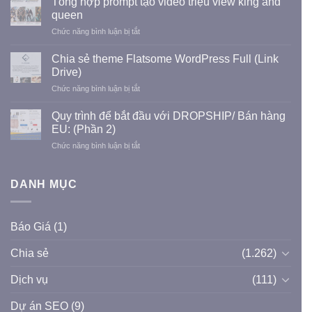
Tổng hợp prompt tạo video triệu view king and
website
dụng
queen
tư
LioBank
ở
Chức năng bình luận bị tắt
vấn,
Tổng
thiết
hợp
kế,
Chia sẻ theme Flatsome WordPress Full (Link
prompt
thi
Drive)
tạo
công
ở
Chức năng bình luận bị tắt
video
Xây
Chia
triệu
dựng
sẻ
view
Quy trình để bắt đầu với DROPSHIP/ Bán hàng
dân
theme
king
EU: (Phần 2)
dụng
Flatsome
and
và
ở
Chức năng bình luận bị tắt
WordPress
queen
công
Quy
Full
nghiệp
trình
(Link
để
DANH MỤC
Drive)
bắt
đầu
với
Báo Giá
(1)
DROPSHIP/
Bán
Chia sẻ
(1.262)
hàng
EU:
(Phần
Dịch vụ
(111)
2)
Dự án SEO
(9)