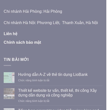
Chi nhánh Hải Phòng: Hải Phòng
Chi nhánh Hà Nội: Phương Liệt, Thanh Xuân, Hà Nội
Liên hệ
Chính sách bảo mật
TIN BÀI MỚI
Hướng dẫn A-Z về thẻ tín dụng LioBank
ở
Chức năng bình luận bị tắt
Hướng
dẫn
Thiết kế website tư vấn, thiết kế, thi công Xây
A-
dựng dân dụng và công nghiệp
Z
ở
Chức năng bình luận bị tắt
về
Thiết
thẻ
kế
tín