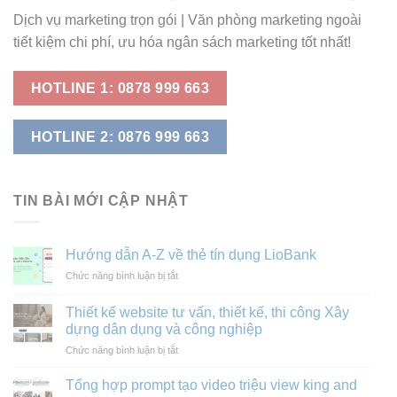
Dịch vụ marketing trọn gói | Văn phòng marketing ngoài
tiết kiệm chi phí, ưu hóa ngân sách marketing tốt nhất!
HOTLINE 1: 0878 999 663
HOTLINE 2: 0876 999 663
TIN BÀI MỚI CẬP NHẬT
Hướng dẫn A-Z về thẻ tín dụng LioBank
ở
Chức năng bình luận bị tắt
Hướng
dẫn
Thiết kế website tư vấn, thiết kế, thi công Xây
A-
dựng dân dụng và công nghiệp
Z
ở
Chức năng bình luận bị tắt
về
Thiết
thẻ
kế
tín
Tổng hợp prompt tạo video triệu view king and
website
dụng