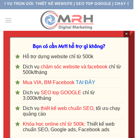
Skip
TRỌN GÓI: THIẾT KẾ WEBSITE | SEO TOP GOOGLE | CHẠY QUẢNG CÁO
to
content
×
TAG ARCHIVES:
DỊCH VỤ SEO MAP
Bạn có cần MrH hỗ trợ gì không?
Hỗ trợ dựng website chỉ từ 500k
Dịch vụ
chăm sóc website và facebook
chỉ từ
500k/tháng
Mua VIA, BM Facebook
TẠI ĐÂY
Dịch vụ
SEO top GOOGLE
chỉ từ
3.000k/tháng
Dịch vụ
thiết kế web chuẩn SEO
, tối ưu chạy
quảng cáo
Khóa học online chỉ từ 500k:
Thiết kế web
chuẩn SEO, Google ads, Facebook ads
Dịch vụ SEO map Bình Dương