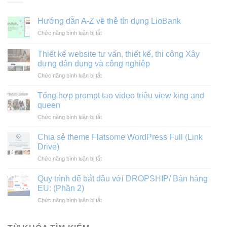
Hướng dẫn A-Z về thẻ tín dụng LioBank
ở
Chức năng bình luận bị tắt
Hướng
dẫn
Thiết kế website tư vấn, thiết kế, thi công Xây
A-
dựng dân dụng và công nghiệp
Z
ở
Chức năng bình luận bị tắt
về
Thiết
thẻ
kế
tín
Tổng hợp prompt tạo video triệu view king and
website
dụng
queen
tư
LioBank
ở
Chức năng bình luận bị tắt
vấn,
Tổng
thiết
hợp
kế,
Chia sẻ theme Flatsome WordPress Full (Link
prompt
thi
Drive)
tạo
công
ở
Chức năng bình luận bị tắt
video
Xây
Chia
triệu
dựng
sẻ
view
Quy trình để bắt đầu với DROPSHIP/ Bán hàng
dân
theme
king
EU: (Phần 2)
dụng
Flatsome
and
và
ở
Chức năng bình luận bị tắt
WordPress
queen
công
Quy
Full
nghiệp
trình
(Link
để