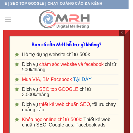
Skip
TOP GOOGLE | CHẠY QUẢNG CÁO ĐA KÊNH
to
content
×
Bạn có cần MrH hỗ trợ gì không?
DỊCH VỤ
Thiết kế web TMĐT Hà Nội –
Hỗ trợ dựng website chỉ từ 500k
Website bán hàng chuẩn SEO
Dịch vụ
chăm sóc website và facebook
chỉ từ
500k/tháng
Mua VIA, BM Facebook
TẠI ĐÂY
Dịch vụ
SEO top GOOGLE
chỉ từ
3.000k/tháng
Dịch vụ
thiết kế web chuẩn SEO
, tối ưu chạy
quảng cáo
Khóa học online chỉ từ 500k:
Thiết kế web
chuẩn SEO, Google ads, Facebook ads