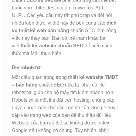
chuẩn SEO thì website phải đáp ứng các thẻ bắt
buộc như: Title, description, keywords, ALT,
ULR…Các yêu cầu này rất phức tạp và đòi hỏi
nhiều kiến thức, vì thế hãy để bên cung cấp
dịch
vụ thiết kế web bán hàng
chuẩn SEO làm công
việc này thay bạn. Bạn có thể tham khảo bài
viết
thiết kế website chuẩn SEO
để hiểu cách
thức mà MrH thực hiện.
File robots.txt
Một điều quan trọng trong
thiết kế website TMĐT
– bán hàng
chuẩn SEO nữa là phải có file
robots.txt, giúp cho bộ máy tìm kiếm nhanh hơn.
Robots.txt là một file đặt trên hosting, chúng cấp
quyền hoặc hạn chế các con bọ của Google truy
cập vào trang web của bạn để thu thập dữ liệu.
Website của bạn có thể sẽ không được Index
Google nếu không có chúng. Tuy nhiên, khhi