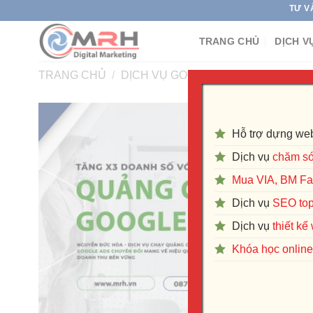
Skip
TƯ VẤN DỊCH VỤ 
to
TRANG CHỦ
DỊCH V
content
TRANG CHỦ
/
DỊCH VỤ GOOGLE ADS
Hỗ trợ dựng web
Dịch vụ
chăm só
Mua VIA, BM F
Dịch vụ
SEO to
Dịch vụ
thiết k
Khóa học online 