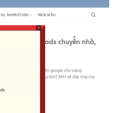
 ĐA KÊNH
TAL MARKETING
WEB MẪU
×
ng cáo google ads chuyển nhà,
g
 cáo cuộc gọi, tìm kiếm trên google cho mảng
 tại khu vực của bạn đang làm? MrH sẽ đáp ứng cho
ads
 hàng nhanh nhất