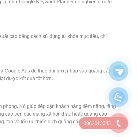
ng cụ như Google Keyword Planner để nghiên cứu từ
suất cao bằng cách sử dụng từ khóa mục tiêu, chỉ
ủa Google Ads để theo dõi lượt nhấp vào quảng cáo,
đạt được kết quả tốt hơn.
n phòng. Nó giúp tiếp cận khách hàng tiềm năng, tăng
ảng cáo trên các mạng xã hội khác hoặc quảng cáo
, tạo và tối ưu chiến dịch quảng cáo, và theo dõi
0862613345