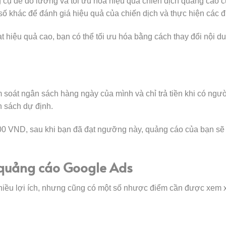
cụ để đo lường và tối ưu hóa hiệu quả chiến dịch quảng cáo c
 số khác để đánh giá hiệu quả của chiến dịch và thực hiện các đi
hiệu quả cao, bạn có thể tối ưu hóa bằng cách thay đổi nội dung,
soát ngân sách hàng ngày của mình và chỉ trả tiền khi có ngườ
 sách dự định.
00 VND, sau khi bạn đã đạt ngưỡng này, quảng cáo của bạn sẽ 
y quảng cáo Google Ads
iều lợi ích, nhưng cũng có một số nhược điểm cần được xem x