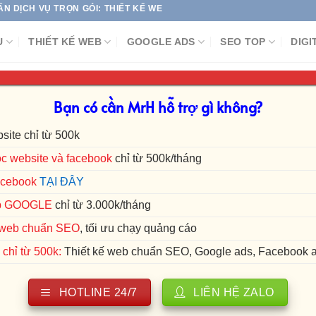
TRỌN GÓI: THIẾT KẾ WEBSITE | SEO TOP GOOGLE | CHẠY QUẢNG CÁO
Ụ
THIẾT KẾ WEB
GOOGLE ADS
SEO TOP
DIGI
Bạn có cần MrH hỗ trợ gì không?
Dịch vụ chạy quả
chuyển văn phòn
site chỉ từ 500k
c website và facebook
chỉ từ 500k/tháng
acebook
TẠI ĐÂY
Bạn đang cần thuê chạy quảng
p GOOGLE
chỉ từ 3.000k/tháng
chuyển nhà, chuyển văn phòng
ế web chuẩn SEO
, tối ưu chạy quảng cáo
bạn các tiêu chí sau:
chỉ từ 500k:
Thiết kế web chuẩn SEO, Google ads, Facebook 
Cam kết chuyển đổi khách
HOTLINE 24/7
LIÊN HỆ ZALO
Hỗ trợ tối ưu hàng ngày