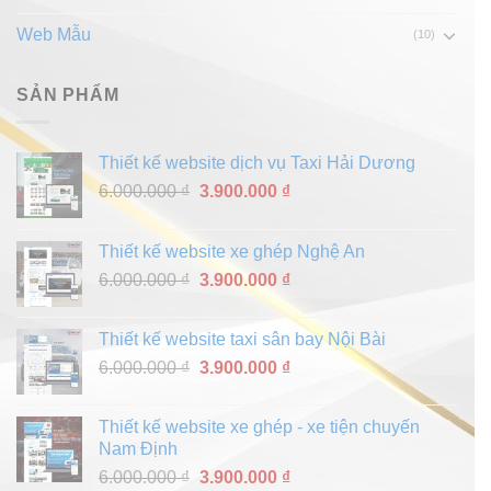
Web Mẫu
(10)
SẢN PHẨM
Thiết kế website dịch vụ Taxi Hải Dương
Giá
Giá
6.000.000
₫
3.900.000
₫
gốc
hiện
là:
tại
Thiết kế website xe ghép Nghệ An
6.000.000 ₫.
là:
Giá
Giá
6.000.000
₫
3.900.000
₫
3.900.000 ₫.
gốc
hiện
là:
tại
Thiết kế website taxi sân bay Nội Bài
6.000.000 ₫.
là:
Giá
Giá
6.000.000
₫
3.900.000
₫
3.900.000 ₫.
gốc
hiện
là:
tại
Thiết kế website xe ghép - xe tiện chuyến
6.000.000 ₫.
là:
Nam Định
3.900.000 ₫.
Giá
Giá
6.000.000
₫
3.900.000
₫