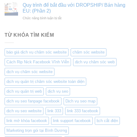
sẻ
view
Quy trình để bắt đầu với DROPSHIP/ Bán hàng
dân
theme
king
EU: (Phần 2)
dụng
Flatsome
and
và
ở
Chức năng bình luận bị tắt
WordPress
queen
công
Quy
Full
nghiệp
trình
(Link
để
TỪ KHÓA TÌM KIẾM
Drive)
bắt
đầu
với
báo giá dịch vụ chăm sóc website
chăm sóc website
DROPSHIP/
Bán
Cách Rip Nick Facebook Vĩnh Viễn
dịch vụ chăm sóc web
hàng
EU:
dịch vụ chăm sóc website
(Phần
2)
dịch vụ quản trị chăm sóc website toàn diện
dịch vụ quản trị web
dịch vụ seo
dịch vụ seo fanpage facebook
Dịch vụ seo map
dịch vụ seo website
link 333
link 333 facebook
link mở khóa facebook
link support facebook
lịch cắt điện
Marketing trọn gói tại Bình Dương