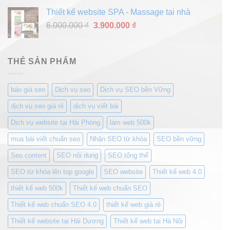
gốc
hiện
Thiết kế website SPA - Massage tại nhà
là:
tại
Giá
Giá
6.000.000
₫
6.000.000 ₫.
3.900.000
₫
là:
gốc
hiện
3.900.000 ₫.
là:
tại
6.000.000 ₫.
là:
THẺ SẢN PHẨM
3.900.000 ₫.
báo giá seo
Dịch vụ seo
Dịch vụ SEO bền Vững
dịch vụ seo giá rẻ
dịch vụ viết bài
Dịch vụ website tại Hải Phòng
làm web 500k
mua bài viết chuẩn seo
Nhận SEO từ khóa
SEO bền vững
Seo content
SEO nội dung
SEO tổng thể
SEO từ khóa lên top google
SEO website
Thiết kế web 4.0
thiết kế web 500k
Thiết kế web chuẩn SEO
Thiết kế web chuẩn SEO 4.0
thiết kế web giá rẻ
Thiết kế website tại Hải Dương
Thiết kế web tại Hà Nội