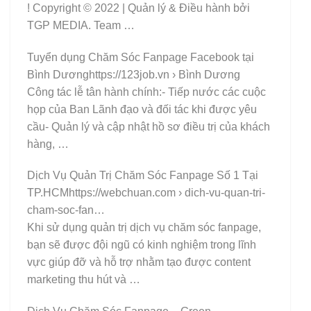
! Copyright © 2022 | Quản lý & Điều hành bởi
TGP MEDIA. Team …
Tuyển dụng Chăm Sóc Fanpage Facebook tại
Bình Dươnghttps://123job.vn › Bình Dương
Công tác lễ tân hành chính:- Tiếp nước các cuộc
họp của Ban Lãnh đạo và đối tác khi được yêu
cầu- Quản lý và cập nhật hồ sơ điều trị của khách
hàng, …
Dịch Vụ Quản Trị Chăm Sóc Fanpage Số 1 Tại
TP.HCMhttps://webchuan.com › dich-vu-quan-tri-
cham-soc-fan…
Khi sử dụng quản trị dịch vụ chăm sóc fanpage,
bạn sẽ được đội ngũ có kinh nghiệm trong lĩnh
vực giúp đỡ và hỗ trợ nhằm tạo được content
marketing thu hút và …