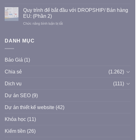
Chia
triệu
dựng
sẻ
view
Quy trình để bắt đầu với DROPSHIP/ Bán hàng
dân
theme
king
EU: (Phần 2)
dụng
Flatsome
and
và
ở
Chức năng bình luận bị tắt
WordPress
queen
công
Quy
Full
nghiệp
trình
(Link
để
DANH MỤC
Drive)
bắt
đầu
với
Báo Giá
(1)
DROPSHIP/
Bán
Chia sẻ
(1.262)
hàng
EU:
(Phần
Dịch vụ
(111)
2)
Dự án SEO
(9)
Dự án thiết kế website
(42)
Khóa học
(11)
Kiếm tiền
(26)