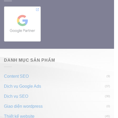
DANH MỤC SẢN PHẨM
Content SEO
(9)
Dịch vụ Google Ads
(37)
Dịch vụ SEO
(30)
Giao diện wordpress
(0)
Thiết kế website
(45)