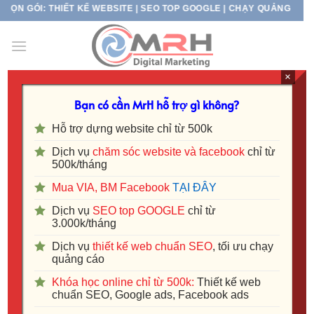
Skip
GÓI: THIẾT KẾ WEBSITE | SEO TOP GOOGLE | CHẠY QUẢNG CÁO ĐA K
to
content
×
Bạn có cần MrH hỗ trợ gì không?
DỊCH VỤ
Chăm sóc quản trị fanpage Bình
Hỗ trợ dựng website chỉ từ 500k
Dương
Dịch vụ
chăm sóc website và facebook
chỉ từ
500k/tháng
Mua VIA, BM Facebook
TẠI ĐÂY
Dịch vụ
SEO top GOOGLE
chỉ từ
3.000k/tháng
Dịch vụ
thiết kế web chuẩn SEO
, tối ưu chạy
quảng cáo
Khóa học online chỉ từ 500k:
Thiết kế web
chuẩn SEO, Google ads, Facebook ads