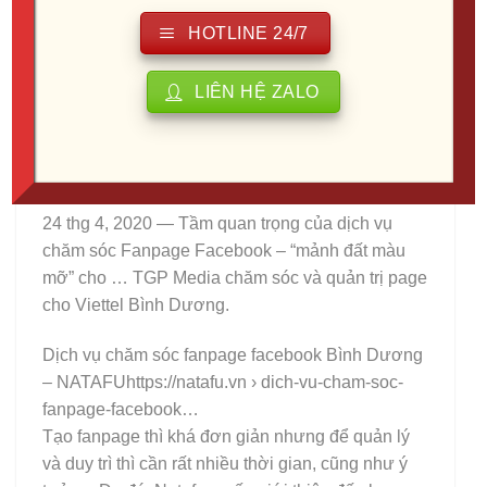
HOTLINE 24/7
LIÊN HỆ ZALO
Top 3 dịch vụ chăm sóc Fanpage Facebook tại
Bình Dương …https://top10binhduong.vn › top-3-
dich-vu-cham-soc-f…
24 thg 4, 2020 — Tầm quan trọng của dịch vụ
chăm sóc Fanpage Facebook – “mảnh đất màu
mỡ” cho … TGP Media chăm sóc và quản trị page
cho Viettel Bình Dương.
Dịch vụ chăm sóc fanpage facebook Bình Dương
– NATAFUhttps://natafu.vn › dich-vu-cham-soc-
fanpage-facebook…
Tạo fanpage thì khá đơn giản nhưng để quản lý
và duy trì thì cần rất nhiều thời gian, cũng như ý