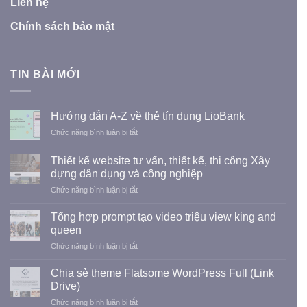
Liên hệ
Chính sách bảo mật
TIN BÀI MỚI
Hướng dẫn A-Z về thẻ tín dụng LioBank
ở
Chức năng bình luận bị tắt
Hướng
dẫn
Thiết kế website tư vấn, thiết kế, thi công Xây
A-
dựng dân dụng và công nghiệp
Z
ở
Chức năng bình luận bị tắt
về
Thiết
thẻ
kế
tín
Tổng hợp prompt tạo video triệu view king and
website
dụng
queen
tư
LioBank
ở
Chức năng bình luận bị tắt
vấn,
Tổng
thiết
hợp
kế,
Chia sẻ theme Flatsome WordPress Full (Link
prompt
thi
Drive)
tạo
công
ở
Chức năng bình luận bị tắt
video
Xây