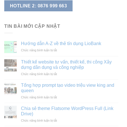
HOTLINE 2: 0876 999 663
TIN BÀI MỚI CẬP NHẬT
Hướng dẫn A-Z về thẻ tín dụng LioBank
ở
Chức năng bình luận bị tắt
Hướng
dẫn
Thiết kế website tư vấn, thiết kế, thi công Xây
A-
dựng dân dụng và công nghiệp
Z
ở
Chức năng bình luận bị tắt
về
Thiết
thẻ
kế
tín
Tổng hợp prompt tạo video triệu view king and
website
dụng
queen
tư
LioBank
ở
Chức năng bình luận bị tắt
vấn,
Tổng
thiết
hợp
kế,
Chia sẻ theme Flatsome WordPress Full (Link
prompt
thi
Drive)
tạo
công
ở
Chức năng bình luận bị tắt
video
Xây
Chia
triệu
dựng