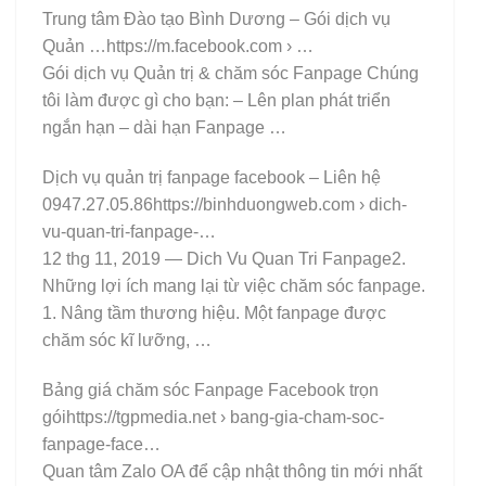
Trung tâm Đào tạo Bình Dương – Gói dịch vụ
Quản …https://m.facebook.com › …
Gói dịch vụ Quản trị & chăm sóc Fanpage Chúng
tôi làm được gì cho bạn: – Lên plan phát triển
ngắn hạn – dài hạn Fanpage …
Dịch vụ quản trị fanpage facebook – Liên hệ
0947.27.05.86https://binhduongweb.com › dich-
vu-quan-tri-fanpage-…
12 thg 11, 2019 — Dich Vu Quan Tri Fanpage2.
Những lợi ích mang lại từ việc chăm sóc fanpage.
1. Nâng tầm thương hiệu. Một fanpage được
chăm sóc kĩ lưỡng, …
Bảng giá chăm sóc Fanpage Facebook trọn
góihttps://tgpmedia.net › bang-gia-cham-soc-
fanpage-face…
Quan tâm Zalo OA để cập nhật thông tin mới nhất