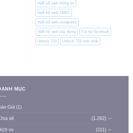
thiết kế web thông tin
thiết kế web TMĐT
thiết kế web wordpress
thiết kế web xây dựng
Tut rip facebook
Unlock 723
Unlock 723 mới nhất
DANH MỤC
Báo Giá
(1)
hia sẻ
(1.262)
ịch vụ
(111)