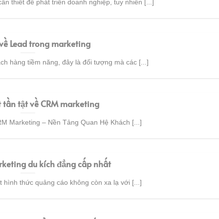
ần thiết để phát triển doanh nghiệp, tuy nhiên [...]
 về Lead trong marketing
h hàng tiềm năng, đây là đối tượng mà các [...]
t tần tật về CRM marketing
M Marketing – Nền Tảng Quan Hệ Khách [...]
keting du kích đẳng cấp nhất
 hình thức quảng cáo không còn xa lạ với [...]