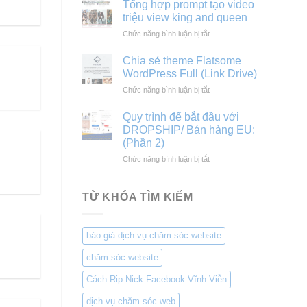
kế
dụng
Tổng hợp prompt tạo video
website
LioBank
triệu view king and queen
tư
ở
Chức năng bình luận bị tắt
vấn,
Tổng
thiết
hợp
kế,
Chia sẻ theme Flatsome
prompt
thi
WordPress Full (Link Drive)
tạo
công
ở
Chức năng bình luận bị tắt
video
Xây
Chia
triệu
dựng
sẻ
view
Quy trình để bắt đầu với
dân
theme
king
DROPSHIP/ Bán hàng EU:
dụng
Flatsome
and
và
(Phần 2)
WordPress
queen
công
ở
Chức năng bình luận bị tắt
Full
nghiệp
Quy
(Link
trình
Drive)
để
TỪ KHÓA TÌM KIẾM
bắt
đầu
với
báo giá dịch vụ chăm sóc website
DROPSHIP/
Bán
chăm sóc website
hàng
EU:
Cách Rip Nick Facebook Vĩnh Viễn
(Phần
2)
dịch vụ chăm sóc web