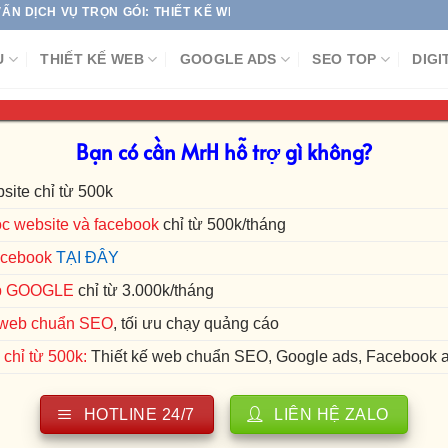
Ụ TRỌN GÓI: THIẾT KẾ WEBSITE | SEO TOP GOOGLE | CHẠY QUẢNG 
Ụ
THIẾT KẾ WEB
GOOGLE ADS
SEO TOP
DIGI
DANH MỤC:
TIN TỨC & SỰ KIỆN
Bạn có cần MrH hỗ trợ gì không?
p nhật mới về marketing. Sự kiện khuyến mãi các dịch vụ sản p
site chỉ từ 500k
c website và facebook
chỉ từ 500k/tháng
ựng thương hiệu cá nhân trên MXH
acebook
TẠI ĐÂY
hận lợi ích mà mạng xã hội đem lại cho [...]
p GOOGLE
chỉ từ 3.000k/tháng
ế web chuẩn SEO
, tối ưu chạy quảng cáo
chỉ từ 500k:
Thiết kế web chuẩn SEO, Google ads, Facebook 
về Kiến trúc thương hiệu
giờ chỉ có một công ty, một thương hiệu, [...]
HOTLINE 24/7
LIÊN HỆ ZALO