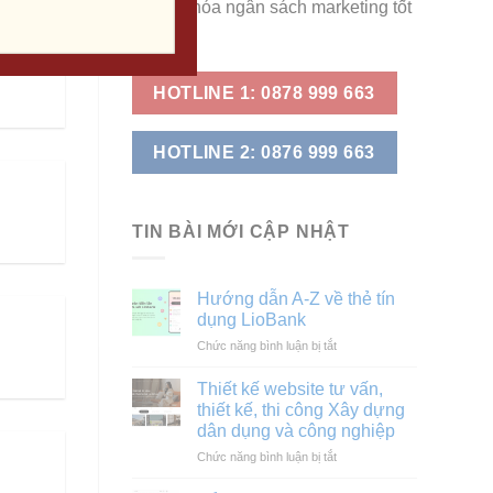
phí, ưu hóa ngân sách marketing tốt
nhất!
HOTLINE 1: 0878 999 663
HOTLINE 2: 0876 999 663
TIN BÀI MỚI CẬP NHẬT
Hướng dẫn A-Z về thẻ tín
dụng LioBank
ở
Chức năng bình luận bị tắt
Hướng
dẫn
Thiết kế website tư vấn,
A-
thiết kế, thi công Xây dựng
Z
dân dụng và công nghiệp
về
ở
Chức năng bình luận bị tắt
thẻ
Thiết
tín