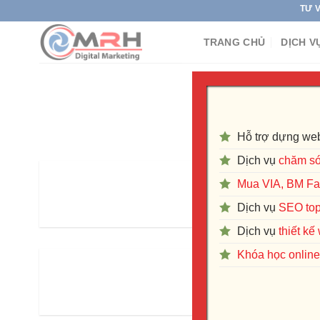
Skip
TƯ VẤN DỊCH V
to
TRANG CHỦ
DỊCH V
content
Tổng hợp tin tức, cậ
Hỗ trợ dựng web
Dịch vụ
chăm só
Có nên Cách xây d
Mua VIA, BM F
Hiện nay, không thể phủ n
Dịch vụ
SEO to
Dịch vụ
thiết k
Khóa học online 
Tìm hiểu 
Một tập đoàn lớn không bao 