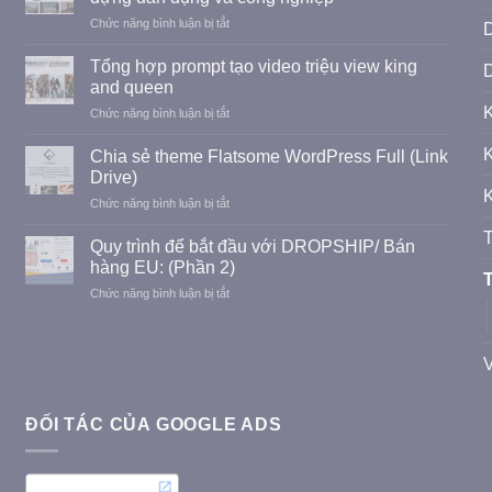
Z
ở
Chức năng bình luận bị tắt
về
Thiết
thẻ
kế
tín
Tổng hợp prompt tạo video triệu view king
D
website
dụng
and queen
tư
LioBank
ở
Chức năng bình luận bị tắt
vấn,
Tổng
thiết
hợp
K
kế,
Chia sẻ theme Flatsome WordPress Full (Link
prompt
thi
Drive)
tạo
công
K
ở
Chức năng bình luận bị tắt
video
Xây
Chia
triệu
dựng
T
sẻ
view
Quy trình để bắt đầu với DROPSHIP/ Bán
dân
theme
king
hàng EU: (Phần 2)
dụng
Flatsome
T
and
và
ở
Chức năng bình luận bị tắt
WordPress
queen
công
Quy
Full
nghiệp
trình
(Link
để
Drive)
V
bắt
đầu
với
ĐỐI TÁC CỦA GOOGLE ADS
DROPSHIP/
Bán
hàng
EU: