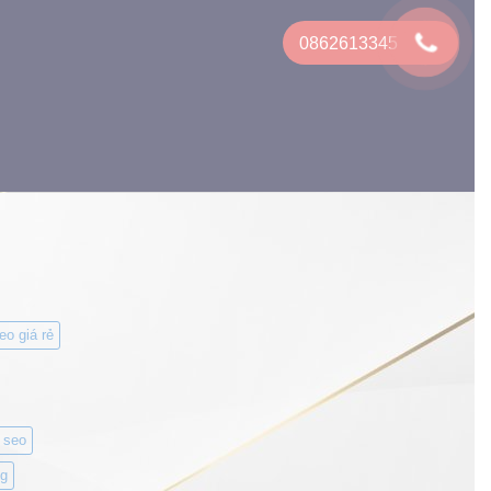
0862613345
eo giá rẻ
 seo
g