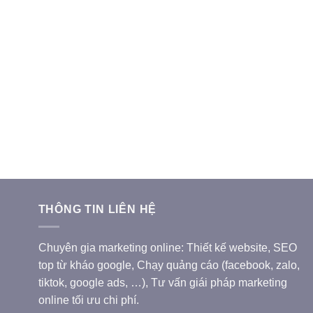
THÔNG TIN LIÊN HỆ
Chuyên gia marketing online: Thiết kế website, SEO
top từ kháo google, Chạy quảng cáo (facebook, zalo,
tiktok, google ads, …), Tư vấn giái pháp marketing
online tối ưu chi phí.