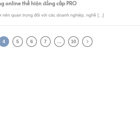
g online thể hiện đẳng cấp PRO
 nên quan trọng đối với các doanh nghiệp, nghề [...]
4
5
6
7
…
10