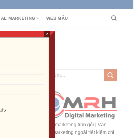
CÁO ĐA KÊNH
TAL MARKETING
WEB MẪU
×
hẩm của MrH Digital
ads
Dịch vụ marketing trọn gói | Văn
phòng marketing ngoài tiết kiệm chi